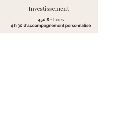
Investissement
450 $
+ taxes
4 h 30 d'accompagnement personnalisé
Les premiers mois de vie représentent une
période importante dans le
développement de votre chiot. Ce forfait
vous aide à développer de bonnes
habitudes dès le départ et à prévenir
l'apparition de comportements
problématiques à l'âge adulte.
Le forfait est plus économique que les
consultations individuelles.
Choisir l'intervenant.e puis le moment
idéal pour la première rencontre.
Filtrer