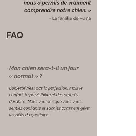
nous a permis de vraiment
comprendre notre chien. »
- La famille de Puma
FAQ
Mon chien sera-t-il un jour
« normal » ?
L’objectif n’est pas la perfection, mais le
confort, la prévisibilité et des progrès
durables. Nous voulons que vous vous
sentiez confiants et sachiez comment gérer
les défis du quotidien.