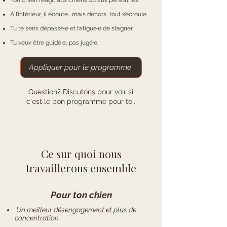
Ton chien réagit aux chiens ou aux personnes.
À l’intérieur, il écoute… mais dehors, tout s’écroule.
Tu te sens dépassé·e et fatigué·e de stagner.
Tu veux être guidé·e, pas jugé·e.
Appliquer pour le programme
Question?
Discutons
pour voir si
c'est le bon programme pour toi.
Ce sur quoi nous
travaillerons ensemble
Pour ton chien
Un meilleur désengagement et plus de
concentration