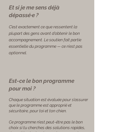
Et si je me sens déjà
dépassé·e ?
C’est exactement ce que ressentent la
plupart des gens avant d’obtenir le bon
accompagnement. Le soutien fait partie
essentielle du programme — ce n’est pas
optionnel.
Est-ce le bon programme
pour moi ?
Chaque situation est évaluée pour s’assurer
que le programme est approprié et
sécuritaire, pour toi et ton chien.
Ce programme n’est peut-être pas le bon
choix si tu cherches des solutions rapides,