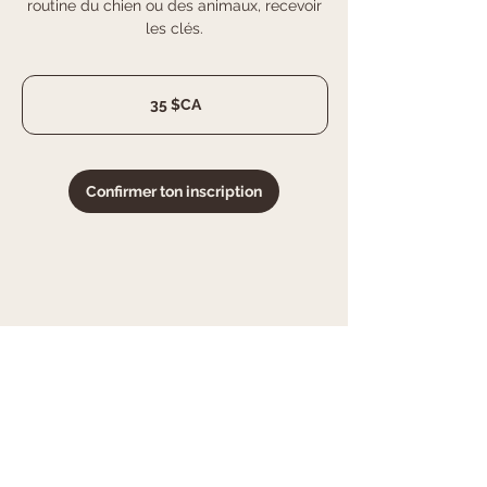
routine du chien ou des animaux, recevoir
les clés.
35
dollars
35 $CA
canadiens
Confirmer ton inscription
Pour commencer,
c'est ici!